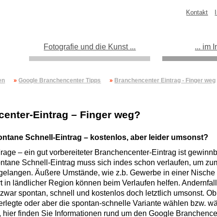
Kontakt
Fotografie und die Kunst ...
... im
en
»
Google Branchencenter Tipps
»
Branchencenter Eintrag - Finger weg
enter-Eintrag – Finger weg?
ontane Schnell-Eintrag – kostenlos, aber leider umsonst?
rage – ein gut vorbereiteter Branchencenter-Eintrag ist gewinn
ntane Schnell-Eintrag muss sich indes schon verlaufen, um zu
 gelangen. Äußere Umstände, wie z.b. Gewerbe in einer Nische 
t in ländlicher Region können beim Verlaufen helfen. Andernfall
 zwar spontan, schnell und kostenlos doch letztlich umsonst. Ob
rlegte oder aber die spontan-schnelle Variante wählen bzw. wä
i, hier finden Sie Informationen rund um den Google Branchence