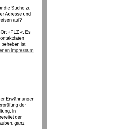
ar die Suche zu
rer Adresse und
weisen auf?
Ort +PLZ «. Es
Kontaktdaten
u beheben ist.
genen Impressum
scher Erwähnungen
erprüfung der
tung. In
ereitet der
tauben, ganz