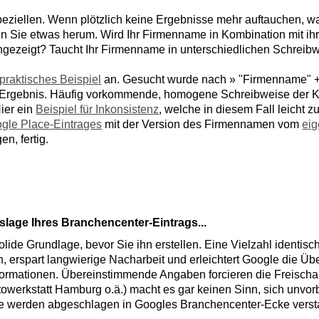
ziellen. Wenn plötzlich keine Ergebnisse mehr auftauchen, w
eren Sie etwas herum. Wird Ihr Firmenname in Kombination mit ih
ngezeigt? Taucht Ihr Firmenname in unterschiedlichen Schreib
praktisches Beispiel
an. Gesucht wurde nach » "Firmenname" +
tes Ergebnis. Häufig vorkommende, homogene Schreibweise der 
Hier ein
Beispiel für Inkonsistenz
, welche in diesem Fall leicht z
ogle Place-Eintrages
mit der Version des Firmennamen vom
ei
n, fertig.
slage Ihres Branchencenter-Eintrags...
solide Grundlage, bevor Sie ihn erstellen. Eine Vielzahl identi
, erspart langwierige Nacharbeit und erleichtert Google die Üb
formationen. Übereinstimmende Angaben forcieren die Freischal
werkstatt Hamburg o.ä.) macht es gar keinen Sinn, sich unvorb
Sie werden abgeschlagen in Googles Branchencenter-Ecke vers