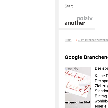
Start
Start
»
... im Internet zu werb
Google Branchenc
Der sp
Keine F
Der spo
Ziel zu
Standor
Eintrag
wohlübe
einerle