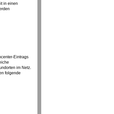
t in einen
erden
ncenter-Eintrags
eiche
undorten im Netz.
en folgende