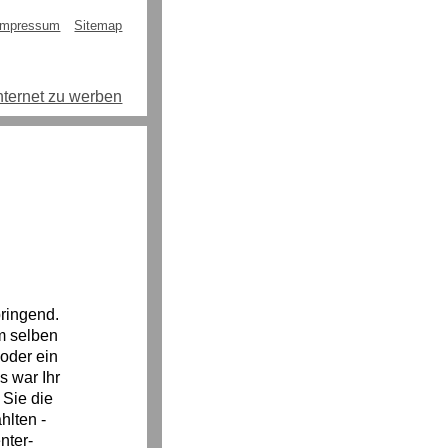
Impressum
Sitemap
 Internet zu werben
bringend.
m selben
oder ein
s war Ihr
 Sie die
hlten -
nter-