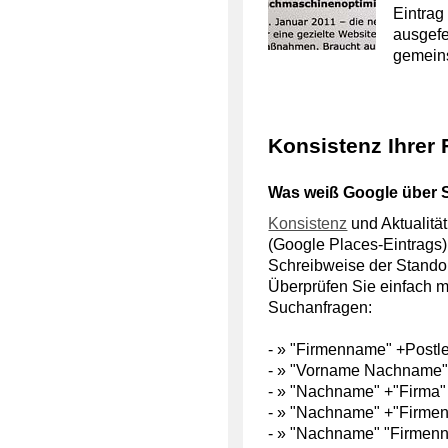
Eintrag
ausgefe
gemein
Konsistenz Ihrer
Was weiß Google über 
Konsistenz
und Aktualitä
(Google Places-Eintrags)
Schreibweise der Stando
Überprüfen Sie einfach m
Suchanfragen:
- » "Firmenname" +Postle
- » "Vorname Nachname" 
- » "Nachname" +"Firma" 
- » "Nachname" +"Firmen
- » "Nachname" "Firmen