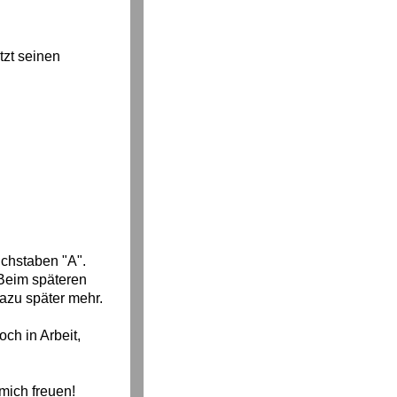
tzt seinen
chstaben "A".
 Beim späteren
azu später mehr.
ch in Arbeit,
mich freuen!